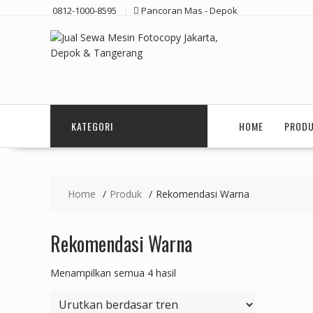
Skip
0812-1000-8595
Pancoran Mas - Depok
to
content
KATEGORI
HOME
PROD
Home
Produk
Rekomendasi Warna
Rekomendasi Warna
Diurutkan
Menampilkan semua 4 hasil
menurut
popularitas