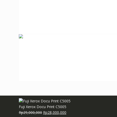
Fuji Xerox Docu Print C5005
Harga
Harga
Rp
29,000,000
Rp
28,000,000