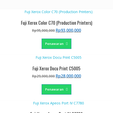
Fuji Xerox Color C70 (Production Printers)
Harga
Harga
Rp
93,000,000
Rp
95,000,000
aslinya
saat
adalah:
ini
Penawaran
Rp95,000,000.
adalah:
Rp93,000,000.
Fuji Xerox Docu Print C5005
Harga
Harga
Rp
28,000,000
Rp
29,000,000
aslinya
saat
adalah:
ini
Penawaran
Rp29,000,000.
adalah:
Rp28,000,000.