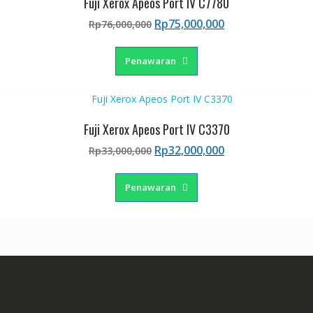
Fuji Xerox Apeos Port IV C7780
Harga
Harga
Rp
75,000,000
Rp
76,000,000
aslinya
saat
adalah:
ini
Penawaran
Rp76,000,000.
adalah:
Rp75,000,000.
Fuji Xerox Apeos Port IV C3370
Harga
Harga
Rp
32,000,000
Rp
33,000,000
aslinya
saat
adalah:
ini
Penawaran
Rp33,000,000.
adalah:
Rp32,000,000.