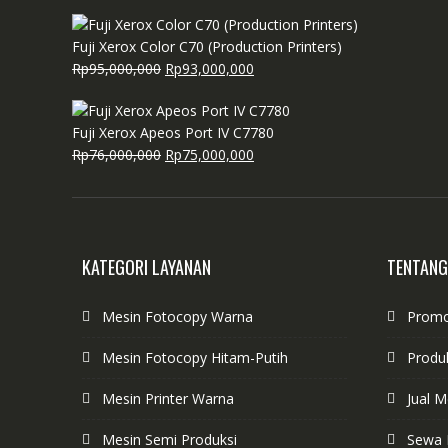
aslinya
saat
adalah:
ini
Fuji Xerox Color C70 (Production Printers)
Rp29,000,000.
adalah:
Harga
Harga
Rp
95,000,000
Rp
93,000,000
Rp28,000,000.
aslinya
saat
adalah:
ini
Fuji Xerox Apeos Port IV C7780
Rp95,000,000.
adalah:
Harga
Harga
Rp
76,000,000
Rp
75,000,000
Rp93,000,000.
aslinya
saat
adalah:
ini
Rp76,000,000.
adalah:
Rp75,000,000.
KATEGORI LAYANAN
TENTANG
Mesin Fotocopy Warna
Prom
Mesin Fotocopy Hitam-Putih
Produ
Mesin Printer Warna
Jual 
Mesin Semi Produksi
Sewa 