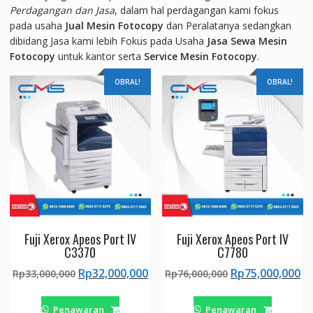
Perdagangan dan Jasa
, dalam hal perdagangan kami fokus
pada usaha
Jual Mesin Fotocopy
dan Peralatanya sedangkan
dibidang Jasa kami lebih Fokus pada Usaha
Jasa Sewa Mesin
Fotocopy
untuk kantor serta
Service Mesin Fotocopy
.
OBRAL!
OBRAL!
Fuji Xerox Apeos Port IV
Fuji Xerox Apeos Port IV
C3370
C7780
Harga
Harga
Harga
H
Rp
32,000,000
Rp
75,000,000
Rp
33,000,000
Rp
76,000,000
aslinya
saat
aslinya
sa
adalah:
ini
adalah:
ini
Penawaran
Penawaran