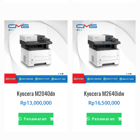
Rp93,000,000.
Rp
Kyocera M2040dn
Kyocera M2640idw
Rp
13,000,000
Rp
16,500,000
Penawaran
Penawaran