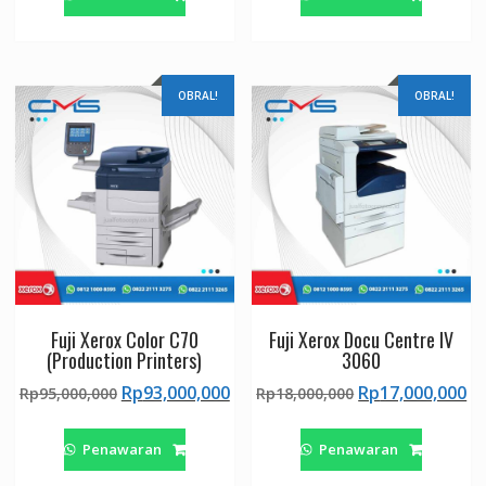
Rp33,000,000.
adalah:
Rp76,000,000.
ad
Rp32,000,000.
Rp
OBRAL!
OBRAL!
Fuji Xerox Color C70
Fuji Xerox Docu Centre IV
(Production Printers)
3060
Harga
Harga
Harga
H
Rp
93,000,000
Rp
17,000,000
Rp
95,000,000
Rp
18,000,000
aslinya
saat
aslinya
sa
adalah:
ini
adalah:
ini
Penawaran
Penawaran
Rp95,000,000.
adalah:
Rp18,000,000.
ad