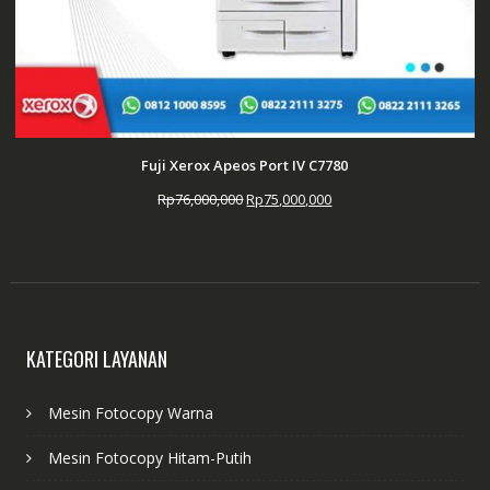
Fuji Xerox Apeos Port IV C7780
Harga
Harga
Rp
76,000,000
Rp
75,000,000
aslinya
saat
adalah:
ini
Rp76,000,000.
adalah:
Rp75,000,000.
KATEGORI LAYANAN
Mesin Fotocopy Warna
Mesin Fotocopy Hitam-Putih