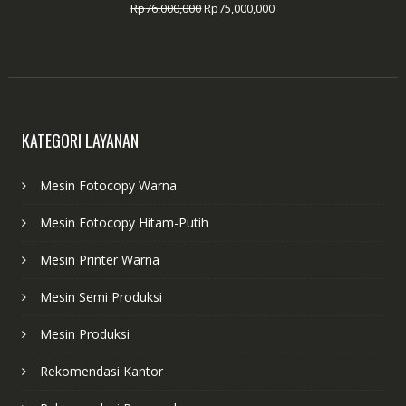
Harga
Harga
Rp
76,000,000
Rp
75,000,000
aslinya
saat
adalah:
ini
Rp76,000,000.
adalah:
Rp75,000,000.
KATEGORI LAYANAN
Mesin Fotocopy Warna
Mesin Fotocopy Hitam-Putih
Mesin Printer Warna
Mesin Semi Produksi
Mesin Produksi
Rekomendasi Kantor