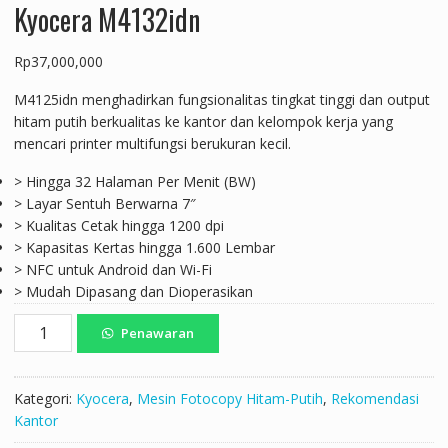
Kyocera M4132idn
Rp
37,000,000
M4125idn menghadirkan fungsionalitas tingkat tinggi dan output
hitam putih berkualitas ke kantor dan kelompok kerja yang
mencari printer multifungsi berukuran kecil.
> Hingga 32 Halaman Per Menit (BW)
> Layar Sentuh Berwarna 7″
> Kualitas Cetak hingga 1200 dpi
> Kapasitas Kertas hingga 1.600 Lembar
> NFC untuk Android dan Wi-Fi
> Mudah Dipasang dan Dioperasikan
Kuantitas
Penawaran
Kyocera
M4132idn
Kategori:
Kyocera
,
Mesin Fotocopy Hitam-Putih
,
Rekomendasi
Kantor