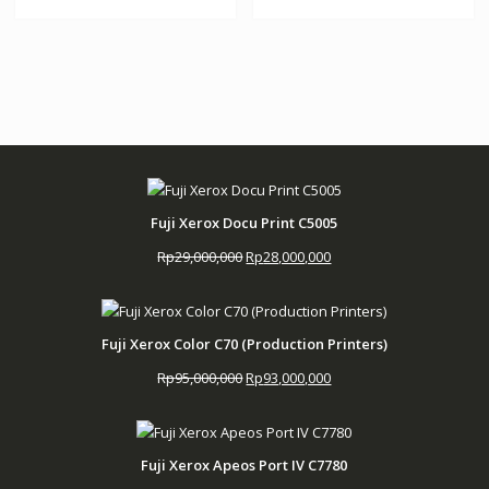
Fuji Xerox Docu Print C5005
Harga
Harga
Rp
29,000,000
Rp
28,000,000
aslinya
saat
adalah:
ini
Rp29,000,000.
adalah:
Fuji Xerox Color C70 (Production Printers)
Rp28,000,000.
Harga
Harga
Rp
95,000,000
Rp
93,000,000
aslinya
saat
adalah:
ini
Rp95,000,000.
adalah:
Fuji Xerox Apeos Port IV C7780
Rp93,000,000.