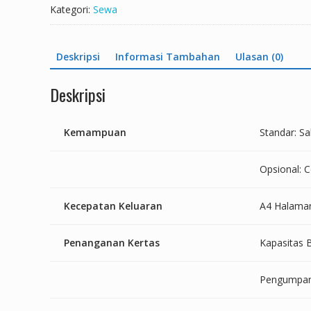
Fotocopy
Kategori:
Sewa
Warna
Fuji
Xerox
Deskripsi
Informasi Tambahan
Ulasan (0)
AP
C3370
Deskripsi
Kemampuan
Standar: Sa
Opsional: C
Kecepatan Keluaran
A4 Halaman
Penanganan Kertas
Kapasitas B
Pengumpan