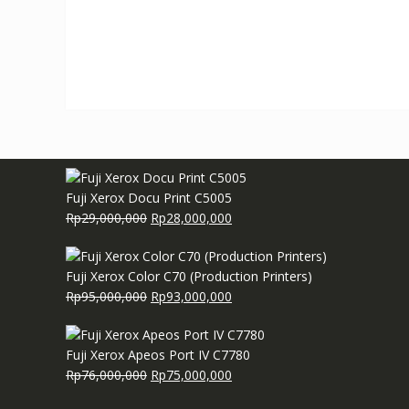
Fuji Xerox Docu Print C5005
Harga
Harga
Rp
29,000,000
Rp
28,000,000
aslinya
saat
adalah:
ini
Fuji Xerox Color C70 (Production Printers)
Rp29,000,000.
adalah:
Harga
Harga
Rp
95,000,000
Rp
93,000,000
Rp28,000,000.
aslinya
saat
adalah:
ini
Fuji Xerox Apeos Port IV C7780
Rp95,000,000.
adalah:
Harga
Harga
Rp
76,000,000
Rp
75,000,000
Rp93,000,000.
aslinya
saat