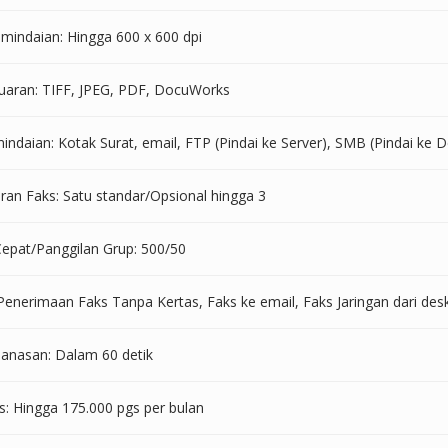
emindaian: Hingga 600 x 600 dpi
uaran: TIFF, JPEG, PDF, DocuWorks
ndaian: Kotak Surat, email, FTP (Pindai ke Server), SMB (Pindai ke D
ran Faks: Satu standar/Opsional hingga 3
Cepat/Panggilan Grup: 500/50
 Penerimaan Faks Tanpa Kertas, Faks ke email, Faks Jaringan dari de
nasan: Dalam 60 detik
s: Hingga 175.000 pgs per bulan