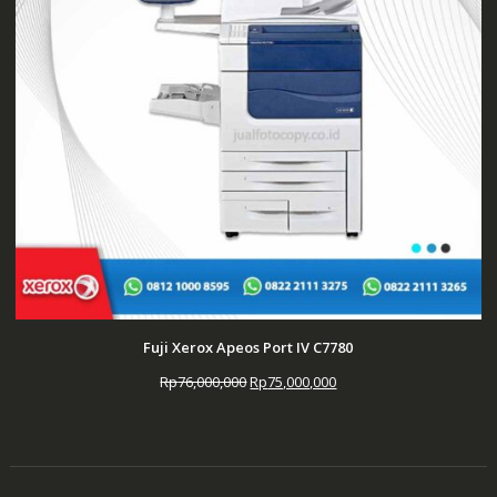
Fuji Xerox Apeos Port IV C7780
Harga
Harga
Rp
76,000,000
Rp
75,000,000
aslinya
saat
adalah:
ini
Rp76,000,000.
adalah:
Rp75,000,000.