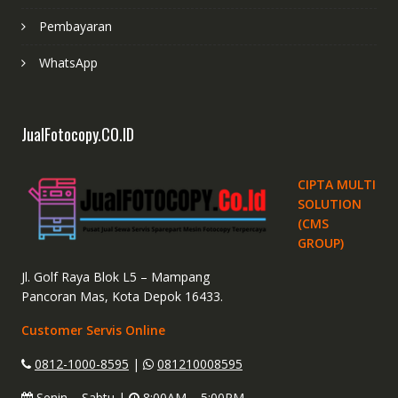
Pembayaran
WhatsApp
JualFotocopy.CO.ID
CIPTA MULTI
SOLUTION
(CMS
GROUP)
Jl. Golf Raya Blok L5 – Mampang
Pancoran Mas, Kota Depok 16433.
Customer Servis Online
0812-1000-8595
|
081210008595
Senin – Sabtu |
8:00AM – 5:00PM