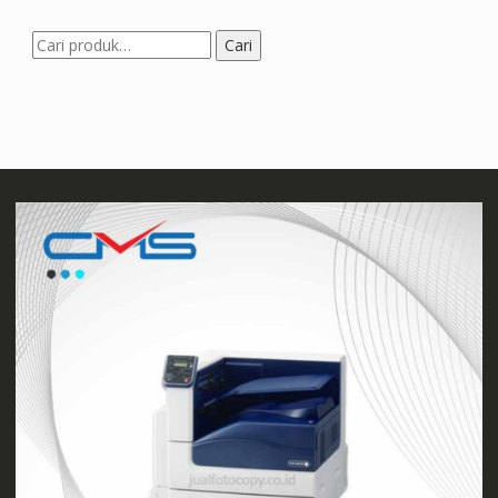
Pencarian
Cari
untuk: