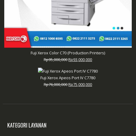
Fuji Xerox Color C70 (Production Printers)
Harga
Harga
Rp
95,000,000
Rp
93,000,000
aslinya
saat
adalah:
ini
Fuji Xerox Apeos Port IV C7780
Rp95,000,000.
adalah:
Harga
Harga
Rp
76,000,000
Rp
75,000,000
Rp93,000,000.
aslinya
saat
adalah:
ini
Rp76,000,000.
adalah:
Rp75,000,000.
KATEGORI LAYANAN