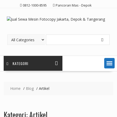
Skip
0812-1000-8595
Pancoran Mas - Depok
to
content
KATEGORI
Home
Blog
Artikel
Kategori:
Artikel