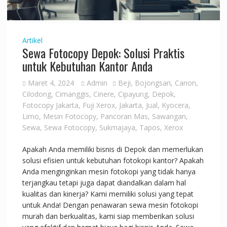
Artikel
Sewa Fotocopy Depok: Solusi Praktis
untuk Kebutuhan Kantor Anda
Maret 4, 2024
Admin
Beji
,
Bojongsari
,
Canon
,
Cilodong
,
Cimanggis
,
Cinere
,
Cipayung
,
Depok
,
Fotocopy Jakarta
,
Fuji Xerox
,
Jakarta
,
Jual
,
Kyocera
,
Limo
,
Mesin Fotocopy
,
Pancoran Mas
,
Sawangan
,
Sewa
,
Sewa Fotocopy
,
Sukmajaya
,
Tapos
,
Xerox
Apakah Anda memiliki bisnis di Depok dan memerlukan
solusi efisien untuk kebutuhan fotokopi kantor? Apakah
Anda menginginkan mesin fotokopi yang tidak hanya
terjangkau tetapi juga dapat diandalkan dalam hal
kualitas dan kinerja? Kami memiliki solusi yang tepat
untuk Anda! Dengan penawaran sewa mesin fotokopi
murah dan berkualitas, kami siap memberikan solusi