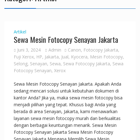
Artikel
Sewa Mesin Fotocopy Senayan Jakarta
Juni 3, 2024
Admin
Canon
,
Fotocopy Jakarta
,
Fuji Xerox
,
HP
,
Jakarta
,
Jual
,
Kyocera
,
Mesin Fotocopy
,
Selong
,
Senayan
,
Sewa
,
Sewa Fotocopy Jakarta
,
Sewa
Fotocopy Senayan
,
Xerox
Sewa Mesin Fotocopy Senayan Jakarta. Apakah Anda
sedang mencari solusi untuk kebutuhan dokumen di
kantor Anda? Jika ya, maka sewa mesin fotocopy bisa
menjadi pilihan yang tepat. Khusus bagi Anda yang
berada di area Senayan, Jakarta, kami menawarkan
layanan sewa mesin fotocopy murah dan berkualitas
dengan berbagai keuntungan menarik. Sewa Mesin
Fotocopy Senayan Jakarta Sewa Mesin Fotocopy
Senayan Jakarta Mengapa Memilih Sewa Mesin