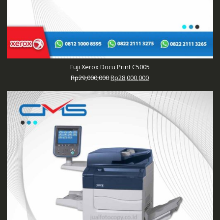
Fuji Xerox Docu Print C5005
Harga
Harga
Rp
29,000,000
Rp
28,000,000
aslinya
saat
adalah:
ini
Rp29,000,000.
adalah:
Rp28,000,000.