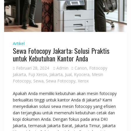
Artikel
Sewa Fotocopy Jakarta: Solusi Praktis
untuk Kebutuhan Kantor Anda
Februari 28, 2024
Admin
Canon
,
Fotocopy
Jakarta
,
Fuji Xerox
,
Jakarta
,
Jual
,
Kyocera
,
Mesin
Fotocopy
,
Sewa
,
Sewa Fotocopy
,
Xerox
Apakah Anda memiliki kebutuhan akan mesin fotocopy
berkualitas tinggi untuk kantor Anda di Jakarta? Kami
menyediakan solusi sewa mesin fotocopy yang efisien
dan terjangkau untuk memenuhi kebutuhan cetak dan
kopi dokumen Anda. Dengan fokus pada area DKI
Jakarta, termasuk Jakarta Barat, Jakarta Timur, Jakarta