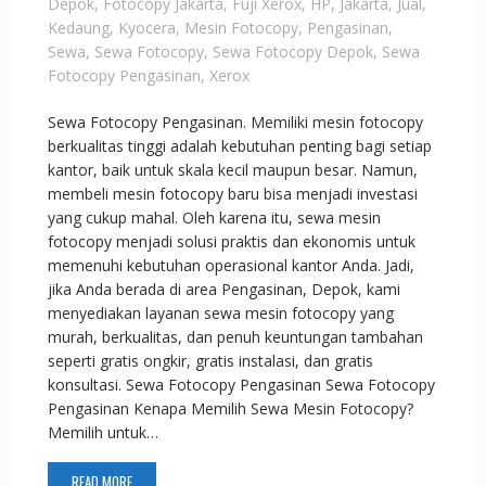
Depok
,
Fotocopy Jakarta
,
Fuji Xerox
,
HP
,
Jakarta
,
Jual
,
Kedaung
,
Kyocera
,
Mesin Fotocopy
,
Pengasinan
,
Sewa
,
Sewa Fotocopy
,
Sewa Fotocopy Depok
,
Sewa
Fotocopy Pengasinan
,
Xerox
Sewa Fotocopy Pengasinan. Memiliki mesin fotocopy
berkualitas tinggi adalah kebutuhan penting bagi setiap
kantor, baik untuk skala kecil maupun besar. Namun,
membeli mesin fotocopy baru bisa menjadi investasi
yang cukup mahal. Oleh karena itu, sewa mesin
fotocopy menjadi solusi praktis dan ekonomis untuk
memenuhi kebutuhan operasional kantor Anda. Jadi,
jika Anda berada di area Pengasinan, Depok, kami
menyediakan layanan sewa mesin fotocopy yang
murah, berkualitas, dan penuh keuntungan tambahan
seperti gratis ongkir, gratis instalasi, dan gratis
konsultasi. Sewa Fotocopy Pengasinan Sewa Fotocopy
Pengasinan Kenapa Memilih Sewa Mesin Fotocopy?
Memilih untuk…
READ MORE