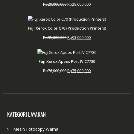
Harga
Harga
Rp
29,000,000
Rp
28,000,000
aslinya
saat
adalah:
ini
Rp29,000,000.
adalah:
Fuji Xerox Color C70 (Production Printers)
Rp28,000,000.
Harga
Harga
Rp
95,000,000
Rp
93,000,000
aslinya
saat
adalah:
ini
Rp95,000,000.
adalah:
Fuji Xerox Apeos Port IV C7780
Rp93,000,000.
Harga
Harga
Rp
76,000,000
Rp
75,000,000
aslinya
saat
adalah:
ini
Rp76,000,000.
adalah:
Rp75,000,000.
KATEGORI LAYANAN
Mesin Fotocopy Warna