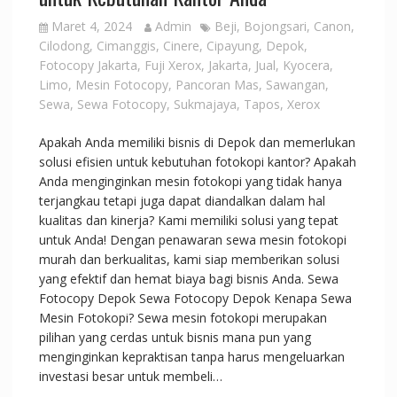
Maret 4, 2024
Admin
Beji
,
Bojongsari
,
Canon
,
Cilodong
,
Cimanggis
,
Cinere
,
Cipayung
,
Depok
,
Fotocopy Jakarta
,
Fuji Xerox
,
Jakarta
,
Jual
,
Kyocera
,
Limo
,
Mesin Fotocopy
,
Pancoran Mas
,
Sawangan
,
Sewa
,
Sewa Fotocopy
,
Sukmajaya
,
Tapos
,
Xerox
Apakah Anda memiliki bisnis di Depok dan memerlukan
solusi efisien untuk kebutuhan fotokopi kantor? Apakah
Anda menginginkan mesin fotokopi yang tidak hanya
terjangkau tetapi juga dapat diandalkan dalam hal
kualitas dan kinerja? Kami memiliki solusi yang tepat
untuk Anda! Dengan penawaran sewa mesin fotokopi
murah dan berkualitas, kami siap memberikan solusi
yang efektif dan hemat biaya bagi bisnis Anda. Sewa
Fotocopy Depok Sewa Fotocopy Depok Kenapa Sewa
Mesin Fotokopi? Sewa mesin fotokopi merupakan
pilihan yang cerdas untuk bisnis mana pun yang
menginginkan kepraktisan tanpa harus mengeluarkan
investasi besar untuk membeli…