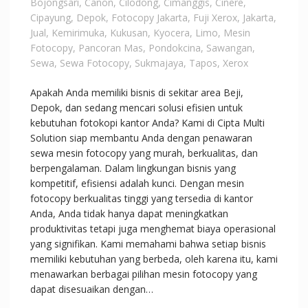
Bojongsari
,
Canon
,
Cilodong
,
Cimanggis
,
Cinere
,
Cipayung
,
Depok
,
Fotocopy Jakarta
,
Fuji Xerox
,
Jakarta
,
Jual
,
Kemirimuka
,
Kukusan
,
Kyocera
,
Limo
,
Mesin
Fotocopy
,
Pancoran Mas
,
Pondokcina
,
Sawangan
,
Sewa
,
Sewa Fotocopy
,
Sukmajaya
,
Tapos
,
Xerox
Apakah Anda memiliki bisnis di sekitar area Beji,
Depok, dan sedang mencari solusi efisien untuk
kebutuhan fotokopi kantor Anda? Kami di Cipta Multi
Solution siap membantu Anda dengan penawaran
sewa mesin fotocopy yang murah, berkualitas, dan
berpengalaman. Dalam lingkungan bisnis yang
kompetitif, efisiensi adalah kunci. Dengan mesin
fotocopy berkualitas tinggi yang tersedia di kantor
Anda, Anda tidak hanya dapat meningkatkan
produktivitas tetapi juga menghemat biaya operasional
yang signifikan. Kami memahami bahwa setiap bisnis
memiliki kebutuhan yang berbeda, oleh karena itu, kami
menawarkan berbagai pilihan mesin fotocopy yang
dapat disesuaikan dengan…