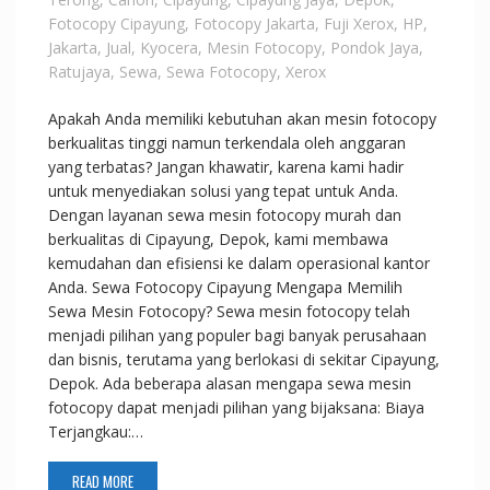
Fotocopy Cipayung
,
Fotocopy Jakarta
,
Fuji Xerox
,
HP
,
Jakarta
,
Jual
,
Kyocera
,
Mesin Fotocopy
,
Pondok Jaya
,
Ratujaya
,
Sewa
,
Sewa Fotocopy
,
Xerox
Apakah Anda memiliki kebutuhan akan mesin fotocopy
berkualitas tinggi namun terkendala oleh anggaran
yang terbatas? Jangan khawatir, karena kami hadir
untuk menyediakan solusi yang tepat untuk Anda.
Dengan layanan sewa mesin fotocopy murah dan
berkualitas di Cipayung, Depok, kami membawa
kemudahan dan efisiensi ke dalam operasional kantor
Anda. Sewa Fotocopy Cipayung Mengapa Memilih
Sewa Mesin Fotocopy? Sewa mesin fotocopy telah
menjadi pilihan yang populer bagi banyak perusahaan
dan bisnis, terutama yang berlokasi di sekitar Cipayung,
Depok. Ada beberapa alasan mengapa sewa mesin
fotocopy dapat menjadi pilihan yang bijaksana: Biaya
Terjangkau:…
READ MORE