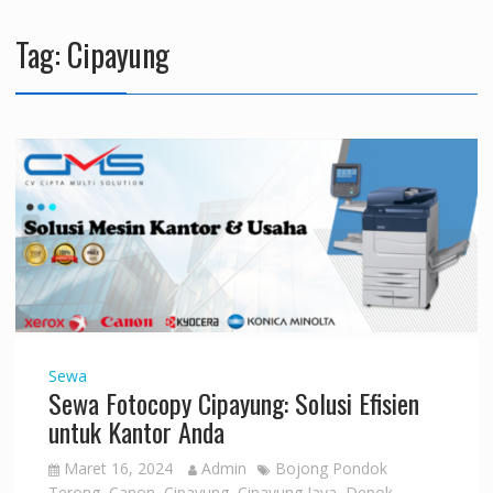
Tag:
Cipayung
Sewa
Sewa Fotocopy Cipayung: Solusi Efisien
untuk Kantor Anda
Maret 16, 2024
Admin
Bojong Pondok
Terong
,
Canon
,
Cipayung
,
Cipayung Jaya
,
Depok
,