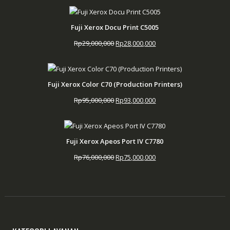
Fuji Xerox Docu Print C5005
Harga
Harga
Rp
29,000,000
Rp
28,000,000
aslinya
saat
adalah:
ini
Rp29,000,000.
adalah:
Fuji Xerox Color C70 (Production Printers)
Rp28,000,000.
Harga
Harga
Rp
95,000,000
Rp
93,000,000
aslinya
saat
adalah:
ini
Rp95,000,000.
adalah:
Fuji Xerox Apeos Port IV C7780
Rp93,000,000.
Harga
Harga
Rp
76,000,000
Rp
75,000,000
aslinya
saat
adalah:
ini
Rp76,000,000.
adalah:
Rp75,000,000.