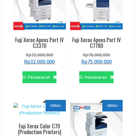
Fuji Xerox Apeos Port IV
Fuji Xerox Apeos Port IV
C3370
C7780
Harga
Harga
Rp
33,000,000
Rp
76,000,000
aslinya
aslinya
Harga
Harga
Rp
32,000,000
Rp
75,000,000
adalah:
adalah:
saat
saat
Rp33,000,000.
Rp76,000,0
ini
ini
Penawaran
Penawaran
adalah:
adalah:
Rp32,000,000.
Rp75,000,0
OBRAL!
OBRAL!
Fuji Xerox Color C70
(Production Printers)