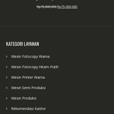
Harga
Harga
Rp
76,000,000
Rp
75,000,000
aslinya
saat
adalah:
ini
Rp76,000,000.
adalah:
Rp75,000,000.
KATEGORI LAYANAN
Mesin Fotocopy Warna
Mesin Fotocopy Hitam-Putih
Mesin Printer Warna
Mesin Semi Produksi
Mesin Produksi
Rekomendasi Kantor