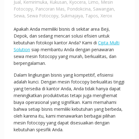
Jual
,
Kemirimuka
,
Kukusan
,
Kyocera
,
Limo
,
Mesin
Fotocopy
,
Pancoran Mas
,
Pondokcina
,
Sawangan
,
Sewa
,
Sewa Fotocopy
,
Sukmajaya
,
Tapos
,
Xerox
Apakah Anda memiliki bisnis di sekitar area Beji,
Depok, dan sedang mencari solusi efisien untuk
kebutuhan fotokopi kantor Anda? Kami di
Cipta Multi
Solution
siap membantu Anda dengan penawaran
sewa mesin fotocopy yang murah, berkualitas, dan
berpengalaman.
Dalam lingkungan bisnis yang kompetitif, efisiensi
adalah kunci. Dengan mesin fotocopy berkualitas tinggi
yang tersedia di kantor Anda, Anda tidak hanya dapat
meningkatkan produktivitas tetapi juga menghemat
biaya operasional yang signifikan. Kami memahami
bahwa setiap bisnis memiliki kebutuhan yang berbeda,
oleh karena itu, kami menawarkan berbagai pilihan
mesin fotocopy yang dapat disesuaikan dengan
kebutuhan spesifik Anda.