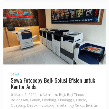
Sewa
Sewa Fotocopy Beji: Solusi Efisien untuk
Kantor Anda
Maret 5, 2024
Admin
Beji
,
Beji Timur
,
Bojongsari
,
Canon
,
Cilodong
,
Cimanggis
,
Cinere
,
Cipayung
,
Depok
,
Fotocopy Jakarta
,
Fuji Xerox
,
Jakarta
,