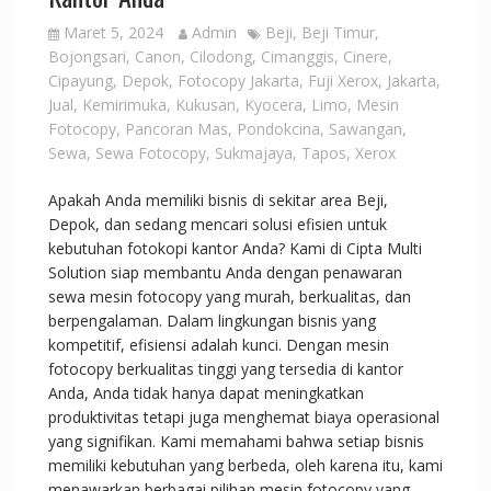
Maret 5, 2024
Admin
Beji
,
Beji Timur
,
Bojongsari
,
Canon
,
Cilodong
,
Cimanggis
,
Cinere
,
Cipayung
,
Depok
,
Fotocopy Jakarta
,
Fuji Xerox
,
Jakarta
,
Jual
,
Kemirimuka
,
Kukusan
,
Kyocera
,
Limo
,
Mesin
Fotocopy
,
Pancoran Mas
,
Pondokcina
,
Sawangan
,
Sewa
,
Sewa Fotocopy
,
Sukmajaya
,
Tapos
,
Xerox
Apakah Anda memiliki bisnis di sekitar area Beji,
Depok, dan sedang mencari solusi efisien untuk
kebutuhan fotokopi kantor Anda? Kami di Cipta Multi
Solution siap membantu Anda dengan penawaran
sewa mesin fotocopy yang murah, berkualitas, dan
berpengalaman. Dalam lingkungan bisnis yang
kompetitif, efisiensi adalah kunci. Dengan mesin
fotocopy berkualitas tinggi yang tersedia di kantor
Anda, Anda tidak hanya dapat meningkatkan
produktivitas tetapi juga menghemat biaya operasional
yang signifikan. Kami memahami bahwa setiap bisnis
memiliki kebutuhan yang berbeda, oleh karena itu, kami
menawarkan berbagai pilihan mesin fotocopy yang