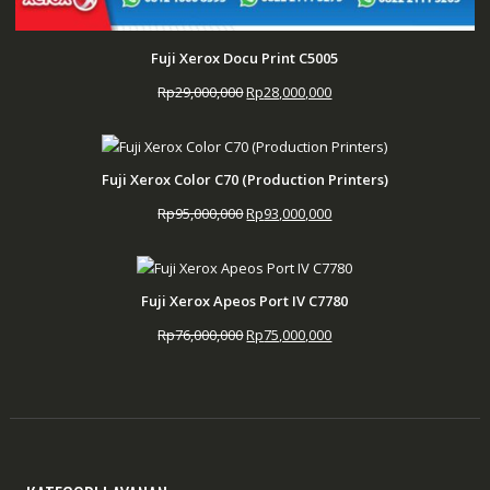
Fuji Xerox Docu Print C5005
Harga
Harga
Rp
29,000,000
Rp
28,000,000
aslinya
saat
adalah:
ini
Rp29,000,000.
adalah:
Fuji Xerox Color C70 (Production Printers)
Rp28,000,000.
Harga
Harga
Rp
95,000,000
Rp
93,000,000
aslinya
saat
adalah:
ini
Rp95,000,000.
adalah:
Fuji Xerox Apeos Port IV C7780
Rp93,000,000.
Harga
Harga
Rp
76,000,000
Rp
75,000,000
aslinya
saat
adalah:
ini
Rp76,000,000.
adalah:
Rp75,000,000.